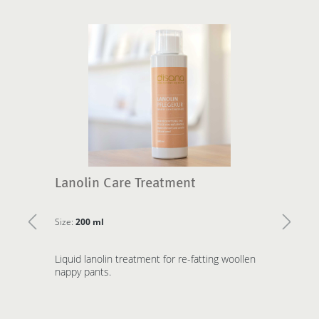
Lanolin Care Treatment
W
Size:
200 ml
Si
Liquid lanolin treatment for re-fatting woollen
di
s,
nappy pants.
pa
wo