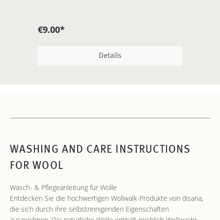
€9.00*
€
Details
WASHING AND CARE INSTRUCTIONS
FOR WOOL
Wasch- & Pflegeanleitung für Wolle
Entdecken Sie die hochwertigen Wollwalk-Produkte von disana,
die sich durch ihre selbstreinigenden Eigenschaften
auszeichnen. Die natürliche Wolle enthält reichlich Wollwachs