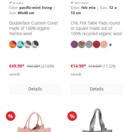
Cover
Square
Color:
pacific-mint living
|
Color:
felt mix
| Size:
12 x
Size:
40x40 cm
12 cm
Doubleface Cushion Cover
Chic Felt Table Pads round
made of 100% organic
or square made out of
merino wool
100% recycled organic wool
€49.90*
€14.90*
€69.00*
(27.68%
€18.00*
(17.22%
saved)
saved)
Details
Details
%
%