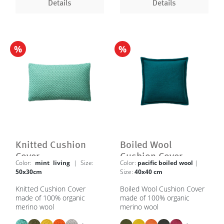
Details
Details
%
%
Knitted Cushion
Boiled Wool
Cover
Cushion Cover
Color:
mint living
| Size:
Color:
pacific boiled wool
|
50x30cm
Size:
40x40 cm
Knitted Cushion Cover
Boiled Wool Cushion Cover
made of 100% organic
made of 100% organic
merino wool
merino wool