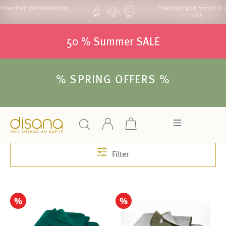
Direct from the manufacturer
Free shipping DE from 80 € |
EU 150 €
50 % Summer SALE
% SPRING OFFERS %
Filter
%
%