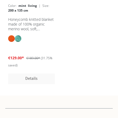
Color:
mint living
| Size:
200 x 135 cm
Honeycomb knitted blanket
made of 100% organic
merino wool, soft,
temperature-regulating
baby blanket, without edge
seam
€129.00*
€189.00*
(31.75%
saved)
Details