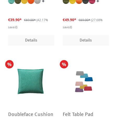
€39.90*
€49.90*
€69.00*
(42.17%
€69.00*
(27.68%
saved)
saved)
Details
Details
%
%
Doubleface Cushion
Felt Table Pad