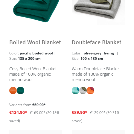
Boiled Wool Blanket
Doubleface Blanket
Color:
pacific boiled wool
|
Color:
olive-grey living
|
Size:
135 x 200 cm
Size:
100 x 135 cm
Cosy Boiled Wool Blanket
Warm Doubleface Blanket
made of 100% organic
made of 100% organic
merino wool
merino wool
Variants from
€69.90*
€134.90*
€89.90*
€169.00*
(20.18%
€129.00*
(30.31%
saved)
saved)